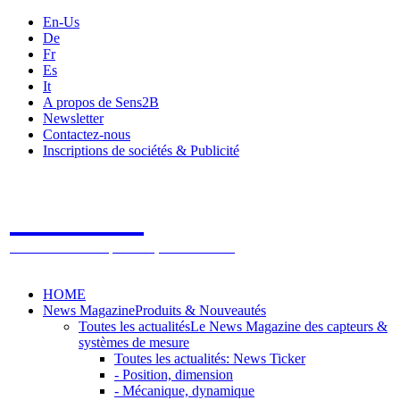
En-Us
De
Fr
Es
It
A propos de Sens2B
Newsletter
Contactez-nous
Inscriptions de sociétés & Publicité
Sens2B
Le Salon Online des Capteurs & Systèmes de mesure
HOME
News Magazine
Produits & Nouveautés
Toutes les actualités
Le News Magazine des capteurs &
systèmes de mesure
Toutes les actualités: News Ticker
- Position, dimension
- Mécanique, dynamique