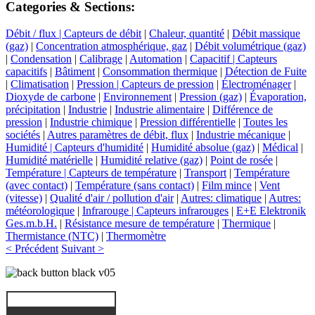
Categories & Sections:
Débit / flux | Capteurs de débit
|
Chaleur, quantité
|
Débit massique
(gaz)
|
Concentration atmosphérique, gaz
|
Débit volumétrique (gaz)
|
Condensation
|
Calibrage
|
Automation
|
Capacitif | Capteurs
capacitifs
|
Bâtiment
|
Consommation thermique
|
Détection de Fuite
|
Climatisation
|
Pression | Capteurs de pression
|
Électroménager
|
Dioxyde de carbone
|
Environnement
|
Pression (gaz)
|
Évaporation,
précipitation
|
Industrie
|
Industrie alimentaire
|
Différence de
pression
|
Industrie chimique
|
Pression différentielle
|
Toutes les
sociétés
|
Autres paramètres de débit, flux
|
Industrie mécanique
|
Humidité | Capteurs d'humidité
|
Humidité absolue (gaz)
|
Médical
|
Humidité matérielle
|
Humidité relative (gaz)
|
Point de rosée
|
Température | Capteurs de température
|
Transport
|
Température
(avec contact)
|
Température (sans contact)
|
Film mince
|
Vent
(vitesse)
|
Qualité d'air / pollution d'air
|
Autres: climatique
|
Autres:
météorologique
|
Infrarouge | Capteurs infrarouges
|
E+E Elektronik
Ges.m.b.H.
|
Résistance mesure de température
|
Thermique
|
Thermistance (NTC)
|
Thermomètre
< Précédent
Suivant >