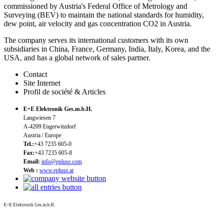
commissioned by Austria's Federal Office of Metrology and
Surveying (BEV) to maintain the national standards for humidity,
dew point, air velocity and gas concentration CO2 in Austria.
The company serves its international customers with its own
subsidiaries in China, France, Germany, India, Italy, Korea, and the
USA, and has a global network of sales partner.
Contact
Site Internet
Profil de société & Articles
E+E Elektronik Ges.m.b.H.
Langwiesen 7
A-4209 Engerwitzdorf
Austria / Europe
Tel.:
+43 7235 605-0
Fax:
+43 7235 605-8
Email:
info@epluse.com
Web :
www.epluse.at
E+E Elektronik Ges.m.b.H.