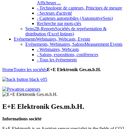
Afficheurs ...
- Technologie de capteurs, Principes de mesure
- Secteurs d'activité
- Capteurs automobiles (AutomotiveSens)
Recherche par mots-clés
Sens2B-Reports
Sociétés de représentation &
distribution (Excel listings)
Evénements
Webinaires, Webcasts, Events
Evénements, Webinaires, Salons
Measurement Events
- Webinaires, Webcasts
- Salons, expositions, conférences
- Tous les évènements
Home
Toutes les sociétés
E+E Elektronik Ges.m.b.H.
E+E Elektronik Ges.m.b.H.
Informations société
E+E Elektronik is an Austrian sensor specialist in the fields of CO2,