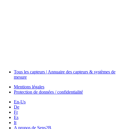
Events
Measurement-events.com
The Event Portal
Sensors & Measurement
Technology
Webinars, Événements
Séminaires & Workshops
Tous les capteurs | Annuaire des capteurs & systèmes de
mesure
Mentions légales
Protection de données / confidentialité
En-Us
De
Fr
Es
It
A propos de Sens2B