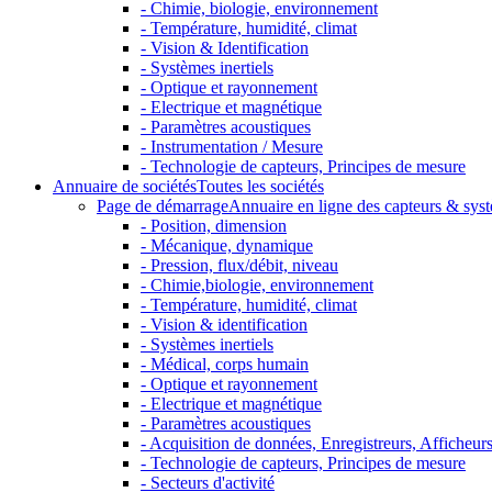
- Chimie, biologie, environnement
- Température, humidité, climat
- Vision & Identification
- Systèmes inertiels
- Optique et rayonnement
- Electrique et magnétique
- Paramètres acoustiques
- Instrumentation / Mesure
- Technologie de capteurs, Principes de mesure
Annuaire de sociétés
Toutes les sociétés
Page de démarrage
Annuaire en ligne des capteurs & sys
- Position, dimension
- Mécanique, dynamique
- Pression, flux/débit, niveau
- Chimie,biologie, environnement
- Température, humidité, climat
- Vision & identification
- Systèmes inertiels
- Médical, corps humain
- Optique et rayonnement
- Electrique et magnétique
- Paramètres acoustiques
- Acquisition de données, Enregistreurs, Afficheurs 
- Technologie de capteurs, Principes de mesure
- Secteurs d'activité