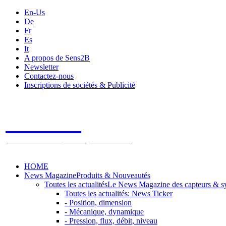
En-Us
De
Fr
Es
It
A propos de Sens2B
Newsletter
Contactez-nous
Inscriptions de sociétés & Publicité
Sens2B
Le Salon Online des Capteurs & Systèmes de mesure
HOME
News Magazine
Produits & Nouveautés
Toutes les actualités
Le News Magazine des capteurs & s
Toutes les actualités: News Ticker
- Position, dimension
- Mécanique, dynamique
- Pression, flux, débit, niveau