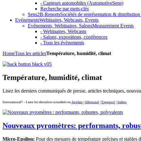
- Capteurs automobiles (AutomotiveSens)
Recherche par mots-clés
Sens2B-Reports
Sociétés de représentation & distribution 
Evénements
Webinaires, Webcasts, Events
Evénements, Webinaires, Salons
Measurement Events
- Webinaires, Webcasts
- Salons, expositions, conférences
- Tous les évènements
Home
Tous les articles
Température, humidité, climat
Température, humidité, climat
Lisez les derniers communiqués de presse, articles techniques, nouvea
International? - Lisez les dernières actualités en
Anglais
|
Allemand
|
Espagnol
|
Italien
Nouveaux pyromètres: performants, robuste
Micro-Epsilon:
Pour des mesures de température précises et stables 