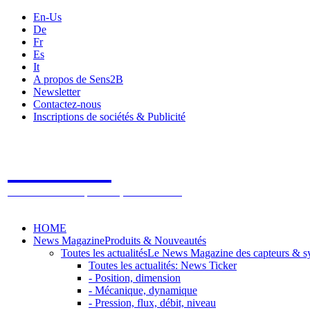
En-Us
De
Fr
Es
It
A propos de Sens2B
Newsletter
Contactez-nous
Inscriptions de sociétés & Publicité
Sens2B
Le Salon Online des Capteurs & Systèmes de mesure
HOME
News Magazine
Produits & Nouveautés
Toutes les actualités
Le News Magazine des capteurs & s
Toutes les actualités: News Ticker
- Position, dimension
- Mécanique, dynamique
- Pression, flux, débit, niveau