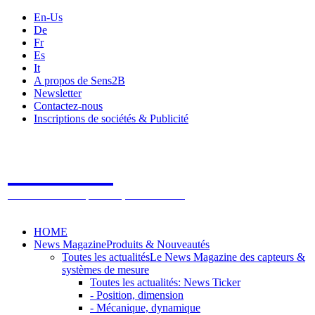
En-Us
De
Fr
Es
It
A propos de Sens2B
Newsletter
Contactez-nous
Inscriptions de sociétés & Publicité
Sens2B
Le Salon Online des Capteurs & Systèmes de mesure
HOME
News Magazine
Produits & Nouveautés
Toutes les actualités
Le News Magazine des capteurs &
systèmes de mesure
Toutes les actualités: News Ticker
- Position, dimension
- Mécanique, dynamique