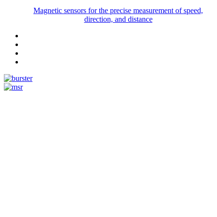
Magnetic sensors for the precise measurement of speed,
direction, and distance
Measurement
Events
Measurement-events.com
The Event Portal
Sensors & Measurement
Technology
Webinars, Événements