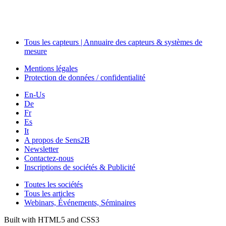
Séminaires & Workshops
Tous les capteurs | Annuaire des capteurs & systèmes de
mesure
Mentions légales
Protection de données / confidentialité
En-Us
De
Fr
Es
It
A propos de Sens2B
Newsletter
Contactez-nous
Inscriptions de sociétés & Publicité
Toutes les sociétés
Tous les articles
Webinars, Événements, Séminaires
Built with HTML5 and CSS3