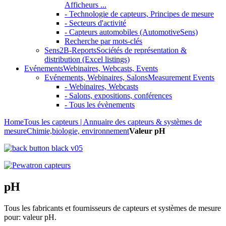
Afficheurs ...
- Technologie de capteurs, Principes de mesure
- Secteurs d'activité
- Capteurs automobiles (AutomotiveSens)
Recherche par mots-clés
Sens2B-Reports
Sociétés de représentation &
distribution (Excel listings)
Evénements
Webinaires, Webcasts, Events
Evénements, Webinaires, Salons
Measurement Events
- Webinaires, Webcasts
- Salons, expositions, conférences
- Tous les évènements
Home
Tous les capteurs | Annuaire des capteurs & systèmes de
mesure
Chimie,biologie, environnement
Valeur pH
pH
Tous les fabricants et fournisseurs de capteurs et systèmes de mesure
pour: valeur pH.