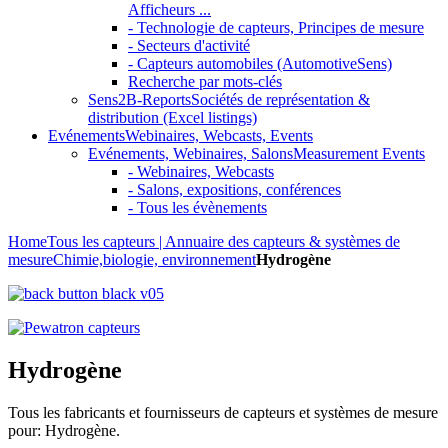
Afficheurs ...
- Technologie de capteurs, Principes de mesure
- Secteurs d'activité
- Capteurs automobiles (AutomotiveSens)
Recherche par mots-clés
Sens2B-Reports
Sociétés de représentation &
distribution (Excel listings)
Evénements
Webinaires, Webcasts, Events
Evénements, Webinaires, Salons
Measurement Events
- Webinaires, Webcasts
- Salons, expositions, conférences
- Tous les évènements
Home
Tous les capteurs | Annuaire des capteurs & systèmes de
mesure
Chimie,biologie, environnement
Hydrogène
Hydrogène
Tous les fabricants et fournisseurs de capteurs et systèmes de mesure
pour: Hydrogène.