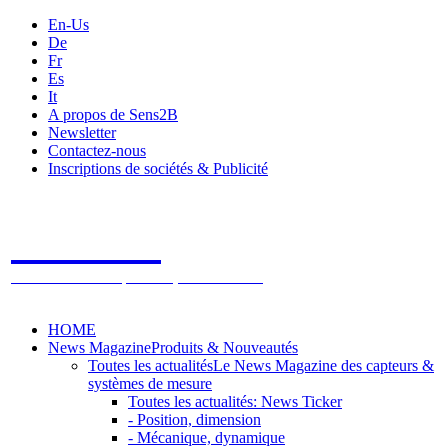
En-Us
De
Fr
Es
It
A propos de Sens2B
Newsletter
Contactez-nous
Inscriptions de sociétés & Publicité
Sens2B
Le Salon Online des Capteurs & Systèmes de mesure
HOME
News Magazine
Produits & Nouveautés
Toutes les actualités
Le News Magazine des capteurs &
systèmes de mesure
Toutes les actualités: News Ticker
- Position, dimension
- Mécanique, dynamique