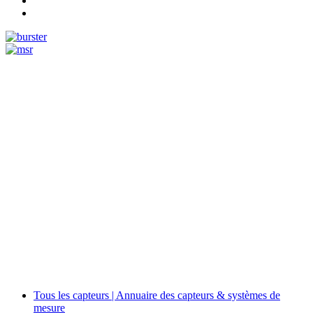
Measurement
Events
Measurement-events.com
The Event Portal
Sensors & Measurement
Technology
Webinars, Événements
Séminaires & Workshops
Tous les capteurs | Annuaire des capteurs & systèmes de
mesure