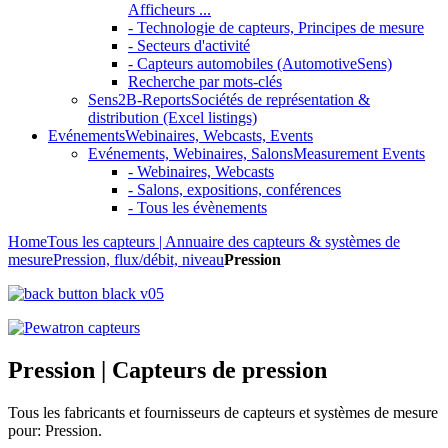
Afficheurs ...
- Technologie de capteurs, Principes de mesure
- Secteurs d'activité
- Capteurs automobiles (AutomotiveSens)
Recherche par mots-clés
Sens2B-Reports
Sociétés de représentation &
distribution (Excel listings)
Evénements
Webinaires, Webcasts, Events
Evénements, Webinaires, Salons
Measurement Events
- Webinaires, Webcasts
- Salons, expositions, conférences
- Tous les évènements
Home
Tous les capteurs | Annuaire des capteurs & systèmes de
mesure
Pression, flux/débit, niveau
Pression
Pression | Capteurs de pression
Tous les fabricants et fournisseurs de capteurs et systèmes de mesure
pour: Pression.