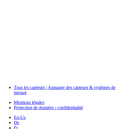
Measurement
Events
Measurement-events.com
The Event Portal
Sensors & Measurement
Technology
Webinars, Événements
Séminaires & Workshops
Tous les capteurs | Annuaire des capteurs & systèmes de
mesure
Mentions légales
Protection de données / confidentialité
En-Us
De
Fr