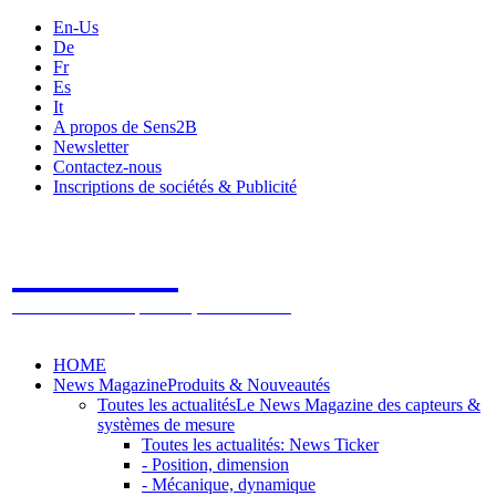
En-Us
De
Fr
Es
It
A propos de Sens2B
Newsletter
Contactez-nous
Inscriptions de sociétés & Publicité
Sens2B
Le Salon Online des Capteurs & Systèmes de mesure
HOME
News Magazine
Produits & Nouveautés
Toutes les actualités
Le News Magazine des capteurs &
systèmes de mesure
Toutes les actualités: News Ticker
- Position, dimension
- Mécanique, dynamique