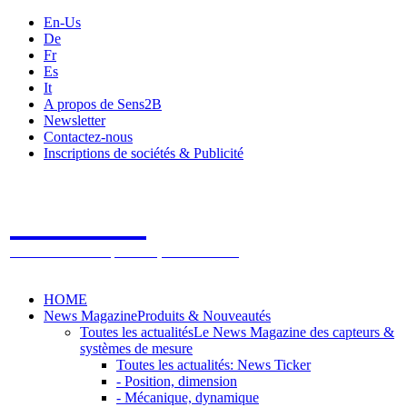
En-Us
De
Fr
Es
It
A propos de Sens2B
Newsletter
Contactez-nous
Inscriptions de sociétés & Publicité
Sens2B
Le Salon Online des Capteurs & Systèmes de mesure
HOME
News Magazine
Produits & Nouveautés
Toutes les actualités
Le News Magazine des capteurs &
systèmes de mesure
Toutes les actualités: News Ticker
- Position, dimension
- Mécanique, dynamique