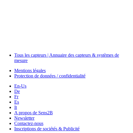
The Event Portal
Sensors & Measurement
Technology
Webinars, Événements
Séminaires & Workshops
Tous les capteurs | Annuaire des capteurs & systèmes de
mesure
Mentions légales
Protection de données / confidentialité
En-Us
De
Fr
Es
It
A propos de Sens2B
Newsletter
Contactez-nous
Inscriptions de sociétés & Publicité