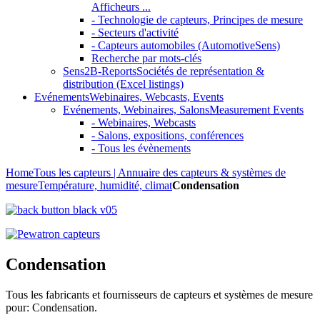
Afficheurs ...
- Technologie de capteurs, Principes de mesure
- Secteurs d'activité
- Capteurs automobiles (AutomotiveSens)
Recherche par mots-clés
Sens2B-Reports
Sociétés de représentation &
distribution (Excel listings)
Evénements
Webinaires, Webcasts, Events
Evénements, Webinaires, Salons
Measurement Events
- Webinaires, Webcasts
- Salons, expositions, conférences
- Tous les évènements
Home
Tous les capteurs | Annuaire des capteurs & systèmes de
mesure
Température, humidité, climat
Condensation
Condensation
Tous les fabricants et fournisseurs de capteurs et systèmes de mesure
pour: Condensation.