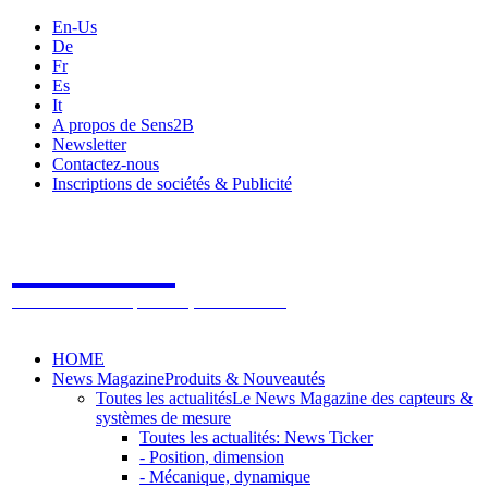
En-Us
De
Fr
Es
It
A propos de Sens2B
Newsletter
Contactez-nous
Inscriptions de sociétés & Publicité
Sens2B
Le Salon Online des Capteurs & Systèmes de mesure
HOME
News Magazine
Produits & Nouveautés
Toutes les actualités
Le News Magazine des capteurs &
systèmes de mesure
Toutes les actualités: News Ticker
- Position, dimension
- Mécanique, dynamique