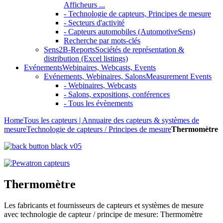
Afficheurs ...
- Technologie de capteurs, Principes de mesure
- Secteurs d'activité
- Capteurs automobiles (AutomotiveSens)
Recherche par mots-clés
Sens2B-Reports
Sociétés de représentation &
distribution (Excel listings)
Evénements
Webinaires, Webcasts, Events
Evénements, Webinaires, Salons
Measurement Events
- Webinaires, Webcasts
- Salons, expositions, conférences
- Tous les évènements
Home
Tous les capteurs | Annuaire des capteurs & systèmes de
mesure
Technologie de capteurs / Principes de mesure
Thermomètre
Thermomètre
Les fabricants et fournisseurs de capteurs et systèmes de mesure
avec technologie de capteur / principe de mesure: Thermomètre