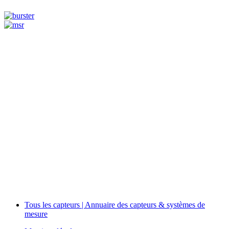
Measurement
Events
Measurement-events.com
The Event Portal
Sensors & Measurement
Technology
Webinars, Événements
Séminaires & Workshops
Tous les capteurs | Annuaire des capteurs & systèmes de
mesure