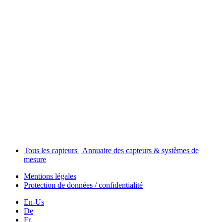
Measurement
Events
Measurement-events.com
The Event Portal
Sensors & Measurement
Technology
Webinars, Événements
Séminaires & Workshops
Tous les capteurs | Annuaire des capteurs & systèmes de
mesure
Mentions légales
Protection de données / confidentialité
En-Us
De
Fr