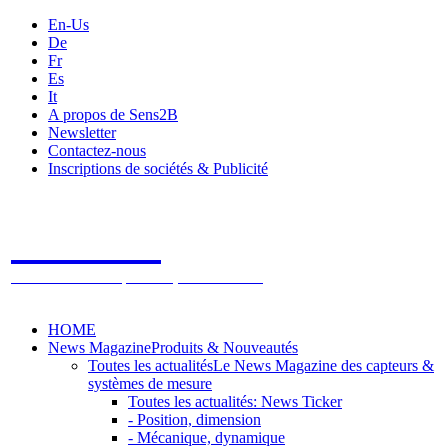
En-Us
De
Fr
Es
It
A propos de Sens2B
Newsletter
Contactez-nous
Inscriptions de sociétés & Publicité
Sens2B
Le Salon Online des Capteurs & Systèmes de mesure
HOME
News Magazine
Produits & Nouveautés
Toutes les actualités
Le News Magazine des capteurs &
systèmes de mesure
Toutes les actualités: News Ticker
- Position, dimension
- Mécanique, dynamique