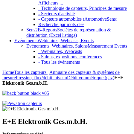
Afficheurs ...
- Technologie de capteurs, Principes de mesure
- Secteurs d'activité
- Capteurs automobiles (AutomotiveSens)
Recherche par mots-clés
Sens2B-Reports
Sociétés de représentation &
distribution (Excel listings)
Evénements
Webinaires, Webcasts, Events
Evénements, Webinaires, Salons
Measurement Events
- Webinaires, Webcasts
- Salons, expositions, conférences
- Tous les évènements
Home
Tous les capteurs | Annuaire des capteurs & systèmes de
mesure
Pression, flux/débit, niveau
Débit volumétrique (gaz)
E+E
Elektronik Ges.m.b.H.
E+E Elektronik Ges.m.b.H.