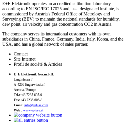
E+E Elektronik operates an accredited calibration laboratory
according to EN ISO/IEC 17025 and, as a designated institute, is
commissioned by Austria's Federal Office of Metrology and
Surveying (BEV) to maintain the national standards for humidity,
dew point, air velocity and gas concentration CO2 in Austria.
The company serves its international customers with its own
subsidiaries in China, France, Germany, India, Italy, Korea, and the
USA, and has a global network of sales partner.
Contact
Site Internet
Profil de société & Articles
E+E Elektronik Ges.m.b.H.
Langwiesen 7
A-4209 Engerwitzdorf
Austria / Europe
Tel.:
+43 7235 605-0
Fax:
+43 7235 605-8
Email:
info@epluse.com
Web :
www.epluse.at