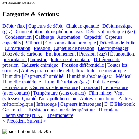
E+E Elektronik Ges.m.b.H.
Categories & Sections:
Débit / flux | Capteurs de débit
|
Chaleur, quantité
|
Débit massique
(gaz)
|
Concentration atmosphérique, gaz
|
Débit volumétrique (gaz)
|
Condensation
|
Calibrage
|
Automation
|
Capacitif | Capteurs
capacitifs
|
Bâtiment
|
Consommation thermique
|
Détection de Fuite
|
Climatisation
|
Pression | Capteurs de pression
|
Électroménager
|
Dioxyde de carbone
|
Environnement
|
Pression (gaz)
|
Évaporation,
précipitation
|
Industrie
|
Industrie alimentaire
|
Différence de
pression
|
Industrie chimique
|
Pression différentielle
|
Toutes les
sociétés
|
Autres paramètres de débit, flux
|
Industrie mécanique
|
Humidité | Capteurs d'humidité
|
Humidité absolue (gaz)
|
Médical
|
Humidité matérielle
|
Humidité relative (gaz)
|
Point de rosée
|
Température | Capteurs de température
|
Transport
|
Température
(avec contact)
|
Température (sans contact)
|
Film mince
|
Vent
(vitesse)
|
Qualité d'air / pollution d'air
|
Autres: climatique
|
Autres:
météorologique
|
Infrarouge | Capteurs infrarouges
|
E+E Elektronik
Ges.m.b.H.
|
Résistance mesure de température
|
Thermique
|
Thermistance (NTC)
|
Thermomètre
< Précédent
Suivant >