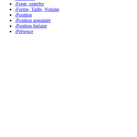
-Fente, entrefer
-Forme, Taille, Volume
-Position
-Position angulaire
-Position linéaire
-Présence
Measurement
Events
Measurement-events.com
The Event Portal
Sensors & Measurement
Technology
Webinars, Événements
Séminaires & Workshops