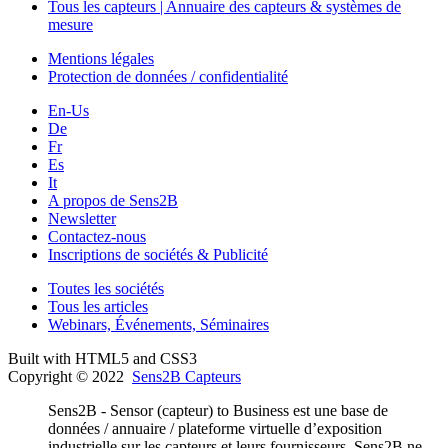
Tous les capteurs | Annuaire des capteurs & systèmes de
mesure
Mentions légales
Protection de données / confidentialité
En-Us
De
Fr
Es
It
A propos de Sens2B
Newsletter
Contactez-nous
Inscriptions de sociétés & Publicité
Toutes les sociétés
Tous les articles
Webinars, Événements, Séminaires
Built with HTML5 and CSS3
Copyright © 2022
Sens2B Capteurs
Sens2B - Sensor (capteur) to Business est une base de
données / annuaire / plateforme virtuelle d’exposition
industrielle sur les capteurs et leurs fournisseurs. Sens2B ne