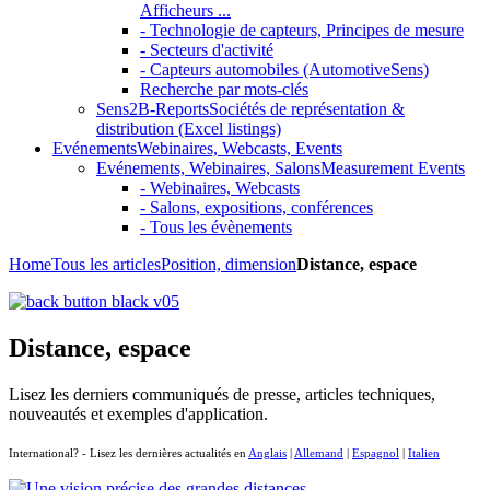
Afficheurs ...
- Technologie de capteurs, Principes de mesure
- Secteurs d'activité
- Capteurs automobiles (AutomotiveSens)
Recherche par mots-clés
Sens2B-Reports
Sociétés de représentation &
distribution (Excel listings)
Evénements
Webinaires, Webcasts, Events
Evénements, Webinaires, Salons
Measurement Events
- Webinaires, Webcasts
- Salons, expositions, conférences
- Tous les évènements
Home
Tous les articles
Position, dimension
Distance, espace
Distance, espace
Lisez les derniers communiqués de presse, articles techniques,
nouveautés et exemples d'application.
International? - Lisez les dernières actualités en
Anglais
|
Allemand
|
Espagnol
|
Italien