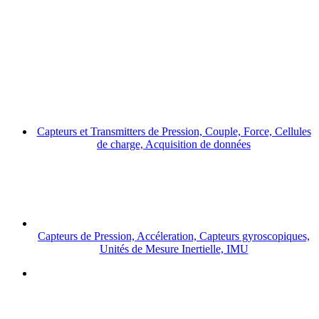
Capteurs et Transmitters de Pression, Couple, Force, Cellules
de charge, Acquisition de données
Capteurs de Pression, Accéleration, Capteurs gyroscopiques,
Unités de Mesure Inertielle, IMU