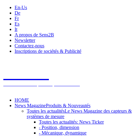
En-Us
De
Fr
Es
It
A propos de Sens2B
Newsletter
Contactez-nous
Inscriptions de sociétés & Publicité
Sens2B
Le Salon Online des Capteurs & Systèmes de mesure
HOME
News Magazine
Produits & Nouveautés
Toutes les actualités
Le News Magazine des capteurs &
systèmes de mesure
Toutes les actualités: News Ticker
- Position, dimension
- Mécanique, dynamique