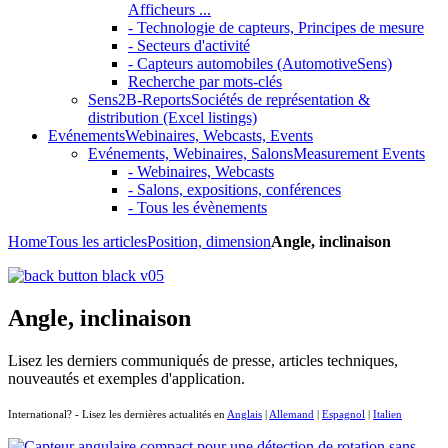
Afficheurs ...
- Technologie de capteurs, Principes de mesure
- Secteurs d'activité
- Capteurs automobiles (AutomotiveSens)
Recherche par mots-clés
Sens2B-Reports
Sociétés de représentation &
distribution (Excel listings)
Evénements
Webinaires, Webcasts, Events
Evénements, Webinaires, Salons
Measurement Events
- Webinaires, Webcasts
- Salons, expositions, conférences
- Tous les évènements
Home
Tous les articles
Position, dimension
Angle, inclinaison
Angle, inclinaison
Lisez les derniers communiqués de presse, articles techniques,
nouveautés et exemples d'application.
International? - Lisez les dernières actualités en
Anglais
|
Allemand
|
Espagnol
|
Italien