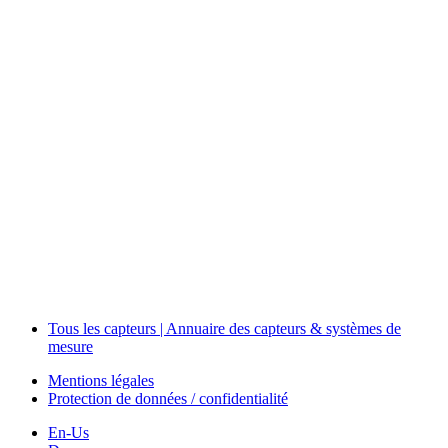
Measurement
Events
Measurement-events.com
The Event Portal
Sensors & Measurement
Technology
Webinars, Événements
Séminaires & Workshops
Tous les capteurs | Annuaire des capteurs & systèmes de
mesure
Mentions légales
Protection de données / confidentialité
En-Us