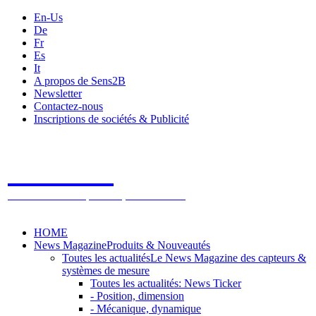
En-Us
De
Fr
Es
It
A propos de Sens2B
Newsletter
Contactez-nous
Inscriptions de sociétés & Publicité
Sens2B
Le Salon Online des Capteurs & Systèmes de mesure
HOME
News Magazine
Produits & Nouveautés
Toutes les actualités
Le News Magazine des capteurs &
systèmes de mesure
Toutes les actualités: News Ticker
- Position, dimension
- Mécanique, dynamique