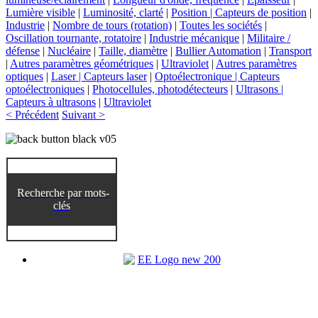
Lumière visible
|
Luminosité, clarté
|
Position | Capteurs de position
|
Industrie
|
Nombre de tours (rotation)
|
Toutes les sociétés
|
Oscillation tournante, rotatoire
|
Industrie mécanique
|
Militaire /
défense
|
Nucléaire
|
Taille, diamètre
|
Bullier Automation
|
Transport
|
Autres paramètres géométriques
|
Ultraviolet
|
Autres paramètres
optiques
|
Laser | Capteurs laser
|
Optoélectronique | Capteurs
optoélectroniques
|
Photocellules, photodétecteurs
|
Ultrasons |
Capteurs à ultrasons
|
Ultraviolet
< Précédent
Suivant >
Recherche par mots-
clés