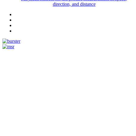
direction, and distance
Measurement
Events
Measurement-events.com
The Event Portal
Sensors & Measurement
Technology
Webinars, Événements
Séminaires & Workshops