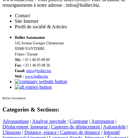
renseignements à notre adresse : infos@bullier.biz.
Contact
Site Internet
Profil de société & Articles
Bullier Automation
142 Avenue Georges Clemenceau
92000 NANTERRE
France / Europe
Tel.:
+33 1 46 95 09 09
Fax:
+33 1 46 95 08 56
Email:
infos@bullier.biz
Web :
www.bullier.biz
Bullier Automation
Categories & Sections:
Aéronautique
|
Analyse spectrale
|
Contraste
|
Automation
|
Déplacement, longueur | Capteurs de déplacement
|
Automobile
|
Ultrasons
|
Distance, espace | Capteurs de distance
|
Intensité
lumineuse/éclairement
|
Longueur d'onde, fréquence
|
Épaisseur
|