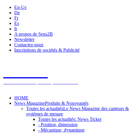
En-Us
De
Fr
Es
It
A propos de Sens2B
Newsletter
Contactez-nous
Inscriptions de sociétés & Publicité
Sens2B
Le Salon Online des Capteurs & Systèmes de mesure
HOME
News Magazine
Produits & Nouveautés
Toutes les actualités
Le News Magazine des capteurs &
systèmes de mesure
Toutes les actualités: News Ticker
- Position, dimension
- Mécanique, dynamique