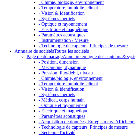
- Chimie, biologie, environnement
- Température, humidité, climat
- Vision & Identification
- Systèmes inertiels
- Optique et rayonnement
- Electrique et magnétique
- Paramètres acoustiques
- Instrumentation / Mesure
- Technologie de capteurs, Principes de mesure
Annuaire de sociétés
Toutes les sociétés
Page de démarrage
Annuaire en ligne des capteurs & sys
- Position, dimension
- Mécanique, dynamique
- Pression, flux/débit, niveau
- Chimie,biologie, environnement
- Température, humidité, climat
- Vision & identification
- Systèmes inertiels
- Médical, corps humain
- Optique et rayonnement
- Electrique et magnétique
- Paramètres acoustiques
- Acquisition de données, Enregistreurs, Afficheurs 
- Technologie de capteurs, Principes de mesure
- Secteurs d'activité