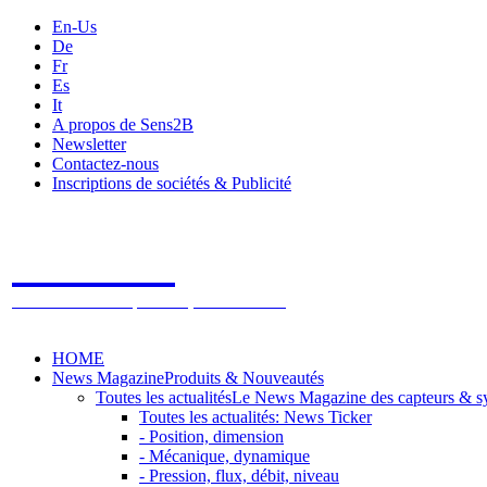
En-Us
De
Fr
Es
It
A propos de Sens2B
Newsletter
Contactez-nous
Inscriptions de sociétés & Publicité
Sens2B
Le Salon Online des Capteurs & Systèmes de mesure
HOME
News Magazine
Produits & Nouveautés
Toutes les actualités
Le News Magazine des capteurs & s
Toutes les actualités: News Ticker
- Position, dimension
- Mécanique, dynamique
- Pression, flux, débit, niveau