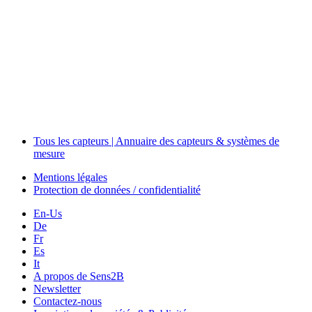
The Event Portal
Sensors & Measurement
Technology
Webinars, Événements
Séminaires & Workshops
Tous les capteurs | Annuaire des capteurs & systèmes de
mesure
Mentions légales
Protection de données / confidentialité
En-Us
De
Fr
Es
It
A propos de Sens2B
Newsletter
Contactez-nous