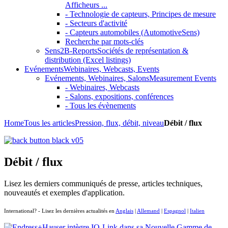
Afficheurs ...
- Technologie de capteurs, Principes de mesure
- Secteurs d'activité
- Capteurs automobiles (AutomotiveSens)
Recherche par mots-clés
Sens2B-Reports
Sociétés de représentation &
distribution (Excel listings)
Evénements
Webinaires, Webcasts, Events
Evénements, Webinaires, Salons
Measurement Events
- Webinaires, Webcasts
- Salons, expositions, conférences
- Tous les évènements
Home
Tous les articles
Pression, flux, débit, niveau
Débit / flux
Débit / flux
Lisez les derniers communiqués de presse, articles techniques,
nouveautés et exemples d'application.
International? - Lisez les dernières actualités en
Anglais
|
Allemand
|
Espagnol
|
Italien