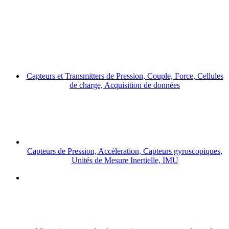
Capteurs et Transmitters de Pression, Couple, Force, Cellules
de charge, Acquisition de données
Capteurs de Pression, Accéleration, Capteurs gyroscopiques,
Unités de Mesure Inertielle, IMU