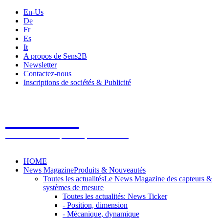
En-Us
De
Fr
Es
It
A propos de Sens2B
Newsletter
Contactez-nous
Inscriptions de sociétés & Publicité
Sens2B
Le Salon Online des Capteurs & Systèmes de mesure
HOME
News Magazine
Produits & Nouveautés
Toutes les actualités
Le News Magazine des capteurs &
systèmes de mesure
Toutes les actualités: News Ticker
- Position, dimension
- Mécanique, dynamique