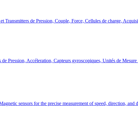
et Transmitters de Pression, Couple, Force, Cellules de charge, Acquis
 de Pression, Accéleration, Capteurs gyroscopiques, Unités de Mesure 
Magnetic sensors for the precise measurement of speed, direction, and d