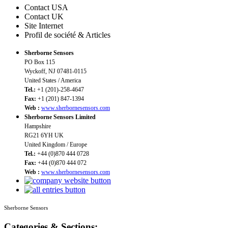
Contact USA
Contact UK
Site Internet
Profil de société & Articles
Sherborne Sensors
PO Box 115
Wyckoff, NJ 07481-0115
United States / America
Tel.:
+1 (201)-258-4647
Fax:
+1 (201) 847-1394
Web :
www.sherbornesensors.com
Sherborne Sensors Limited
Hampshire
RG21 6YH UK
United Kingdom / Europe
Tel.:
+44 (0)870 444 0728
Fax:
+44 (0)870 444 072
Web :
www.sherbornesensors.com
Sherborne Sensors
Categories & Sections: