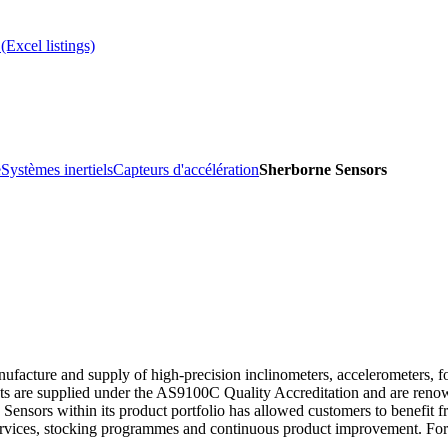
(Excel listings)
e
Systèmes inertiels
Capteurs d'accélération
Sherborne Sensors
nufacture and supply of high‐precision inclinometers, accelerometers, fo
ts are supplied under the AS9100C Quality Accreditation and are renowned 
e Sensors within its product portfolio has allowed customers to benefit 
n services, stocking programmes and continuous product improvement. F