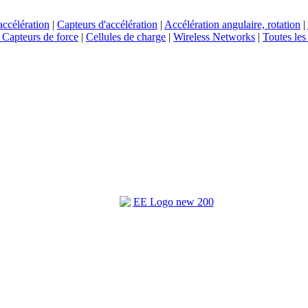
accélération
|
Capteurs d'accélération
|
Accélération angulaire, rotation
|
| Capteurs de force
|
Cellules de charge
|
Wireless Networks
|
Toutes les