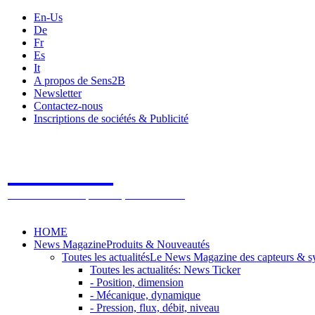
En-Us
De
Fr
Es
It
A propos de Sens2B
Newsletter
Contactez-nous
Inscriptions de sociétés & Publicité
Sens2B
Le Salon Online des Capteurs & Systèmes de mesure
HOME
News Magazine
Produits & Nouveautés
Toutes les actualités
Le News Magazine des capteurs & s
Toutes les actualités: News Ticker
- Position, dimension
- Mécanique, dynamique
- Pression, flux, débit, niveau