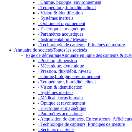
- Chimie, biologie, environnement
- Température, humidité, climat
- Vision & Identification
- Systèmes inertiels
- Optique et rayonnement
- Electrique et magnétique
- Paramètres acoustiques
- Instrumentation / Mesure
- Technologie de capteurs, Principes de mesure
Annuaire de sociétés
Toutes les sociétés
Page de démarrage
Annuaire en ligne des capteurs & sys
- Position, dimension
- Mécanique, dynamique
- Pression, flux/débit, niveau
- Chimie,biologie, environnement
- Température, humidité, climat
- Vision & identification
- Systèmes inertiels
- Médical, corps humain
- Optique et rayonnement
- Electrique et magnétique
- Paramètres acoustiques
- Acquisition de données, Enregistreurs, Afficheurs 
- Technologie de capteurs, Principes de mesure
- Secteurs d'activité