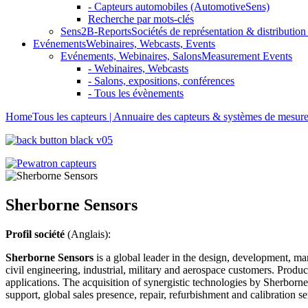
- Capteurs automobiles (AutomotiveSens)
Recherche par mots-clés
Sens2B-Reports
Sociétés de représentation & distribution 
Evénements
Webinaires, Webcasts, Events
Evénements, Webinaires, Salons
Measurement Events
- Webinaires, Webcasts
- Salons, expositions, conférences
- Tous les évènements
Home
Tous les capteurs | Annuaire des capteurs & systèmes de mesur
Sherborne Sensors
Profil société
(Anglais):
Sherborne Sensors
is a global leader in the design, development, ma
civil engineering, industrial, military and aerospace customers. Produc
applications. The acquisition of synergistic technologies by Sherborn
support, global sales presence, repair, refurbishment and calibratio