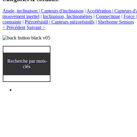
Angle, inclinaison | Capteurs d'inclinaison
|
Accélération | Capteurs d'
mouvement inertiel
|
Inclinaison, Inclinomètres
|
Connectique
|
Force 
contrainte
|
Piézorésistif | Capteurs piézorésistifs
|
Sherborne Sensors
< Précédent
Suivant >
Recherche par mots-
clés