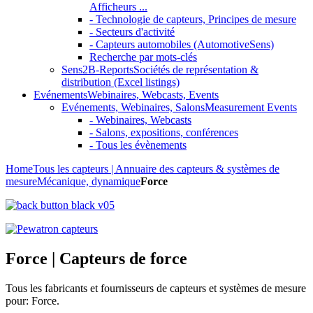
Afficheurs ...
- Technologie de capteurs, Principes de mesure
- Secteurs d'activité
- Capteurs automobiles (AutomotiveSens)
Recherche par mots-clés
Sens2B-Reports
Sociétés de représentation &
distribution (Excel listings)
Evénements
Webinaires, Webcasts, Events
Evénements, Webinaires, Salons
Measurement Events
- Webinaires, Webcasts
- Salons, expositions, conférences
- Tous les évènements
Home
Tous les capteurs | Annuaire des capteurs & systèmes de
mesure
Mécanique, dynamique
Force
Force | Capteurs de force
Tous les fabricants et fournisseurs de capteurs et systèmes de mesure
pour: Force.