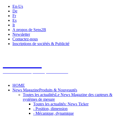
En-Us
De
Fr
Es
It
A propos de Sens2B
Newsletter
Contactez-nous
Inscriptions de sociétés & Publicité
Sens2B
Le Salon Online des Capteurs & Systèmes de mesure
HOME
News Magazine
Produits & Nouveautés
Toutes les actualités
Le News Magazine des capteurs &
systèmes de mesure
Toutes les actualités: News Ticker
- Position, dimension
- Mécanique, dynamique