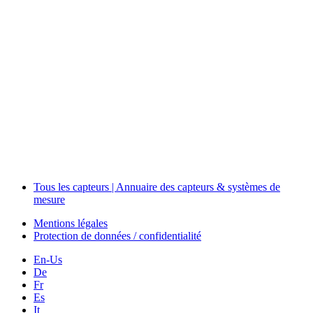
Events
Measurement-events.com
The Event Portal
Sensors & Measurement
Technology
Webinars, Événements
Séminaires & Workshops
Tous les capteurs | Annuaire des capteurs & systèmes de
mesure
Mentions légales
Protection de données / confidentialité
En-Us
De
Fr
Es
It