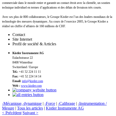
commerciale dans le monde entier et garantit un contact étroit avec la clientèle, un soutien
technique individuel en termes d’applications et des délais de livraison très courts.
Avec ses plus de 800 collaborateurs, le Groupe Kistler est l’un des leaders mondiaux de la
technologie des mesures dynamiques. Au cours de l’exercice 2005, le Groupe Kistler a
réalisé un chiffre d’affaires de 160 millions de CHF.
Contact
Site Internet
Profil de société & Articles
Kistler Instrumente AG
Eulachstrasse 22
8408 Winterthur
Switzerland / Europe
Tel.:
+41 52 224 11 11
Fax:
+41 52 224 14 14
Email:
info@kistler.com
Web :
www.kistler.com
-Mécanique, dynamique
|
-Force
|
-Calibrage
|
-Instrumentation /
Mesure
|
Tous les articles
|
Kistler Instrumente AG
< Précédent
Suivant >