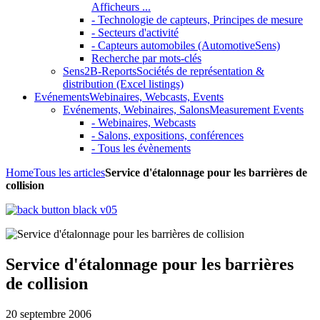
Afficheurs ...
- Technologie de capteurs, Principes de mesure
- Secteurs d'activité
- Capteurs automobiles (AutomotiveSens)
Recherche par mots-clés
Sens2B-Reports
Sociétés de représentation &
distribution (Excel listings)
Evénements
Webinaires, Webcasts, Events
Evénements, Webinaires, Salons
Measurement Events
- Webinaires, Webcasts
- Salons, expositions, conférences
- Tous les évènements
Home
Tous les articles
Service d'étalonnage pour les barrières de
collision
Service d'étalonnage pour les barrières
de collision
20 septembre 2006