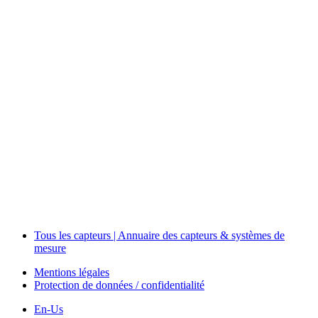
Measurement
Events
Measurement-events.com
The Event Portal
Sensors & Measurement
Technology
Webinars, Événements
Séminaires & Workshops
Tous les capteurs | Annuaire des capteurs & systèmes de
mesure
Mentions légales
Protection de données / confidentialité
En-Us