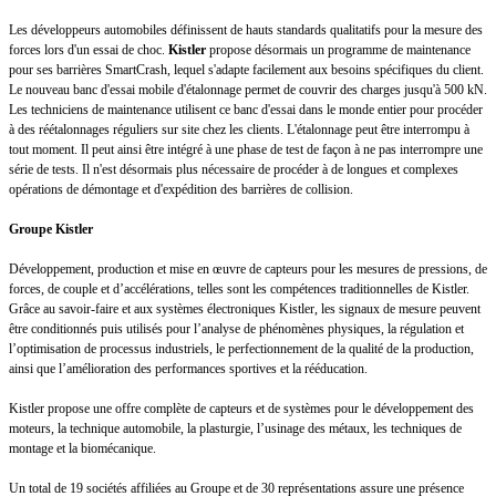
Les développeurs automobiles définissent de hauts standards qualitatifs pour la mesure des
forces lors d'un essai de choc.
Kistler
propose désormais un programme de maintenance
pour ses barrières SmartCrash, lequel s'adapte facilement aux besoins spécifiques du client.
Le nouveau banc d'essai mobile d'étalonnage permet de couvrir des charges jusqu'à 500 kN.
Les techniciens de maintenance utilisent ce banc d'essai dans le monde entier pour procéder
à des réétalonnages réguliers sur site chez les clients. L'étalonnage peut être interrompu à
tout moment. Il peut ainsi être intégré à une phase de test de façon à ne pas interrompre une
série de tests. Il n'est désormais plus nécessaire de procéder à de longues et complexes
opérations de démontage et d'expédition des barrières de collision.
Groupe Kistler
Développement, production et mise en œuvre de capteurs pour les mesures de pressions, de
forces, de couple et d’accélérations, telles sont les compétences traditionnelles de Kistler.
Grâce au savoir-faire et aux systèmes électroniques Kistler, les signaux de mesure peuvent
être conditionnés puis utilisés pour l’analyse de phénomènes physiques, la régulation et
l’optimisation de processus industriels, le perfectionnement de la qualité de la production,
ainsi que l’amélioration des performances sportives et la rééducation.
Kistler propose une offre complète de capteurs et de systèmes pour le développement des
moteurs, la technique automobile, la plasturgie, l’usinage des métaux, les techniques de
montage et la biomécanique.
Un total de 19 sociétés affiliées au Groupe et de 30 représentations assure une présence