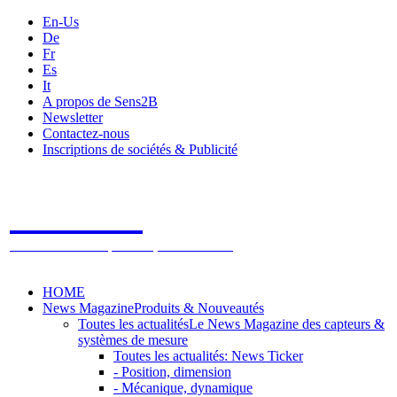
En-Us
De
Fr
Es
It
A propos de Sens2B
Newsletter
Contactez-nous
Inscriptions de sociétés & Publicité
Sens2B
Le Salon Online des Capteurs & Systèmes de mesure
HOME
News Magazine
Produits & Nouveautés
Toutes les actualités
Le News Magazine des capteurs &
systèmes de mesure
Toutes les actualités: News Ticker
- Position, dimension
- Mécanique, dynamique