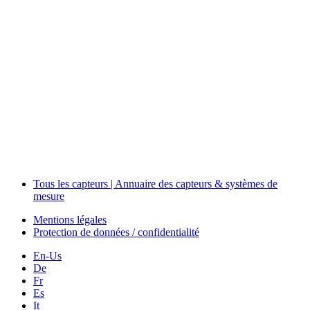
Events
Measurement-events.com
The Event Portal
Sensors & Measurement
Technology
Webinars, Événements
Séminaires & Workshops
Tous les capteurs | Annuaire des capteurs & systèmes de
mesure
Mentions légales
Protection de données / confidentialité
En-Us
De
Fr
Es
It