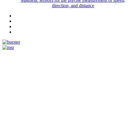
Magnetic sensors for the precise measurement of speed,
direction, and distance
Measurement
Events
Measurement-events.com
The Event Portal
Sensors & Measurement
Technology
Webinars, Événements
Séminaires & Workshops