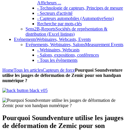
Afficheurs ...
- Technologie de capteurs, Principes de mesure
- Secteurs d'activité
- Capteurs automobiles (AutomotiveSens)
Recherche par mots-clés
Sens2B-Reports
Sociétés de représentation &
distribution (Excel listings)
Evénements
Webinaires, Webcasts, Events
Evénements, Webinaires, Salons
Measurement Events
- Webinaires, Webcasts
- Salons, expositions, conférences
- Tous les évènements
Home
Tous les articles
Capteurs de force
Pourquoi Soundventure
utilise les jauges de déformation de Zemic pour son handpan
numérique ?
Pourquoi Soundventure utilise les jauges
de déformation de Zemic pour son