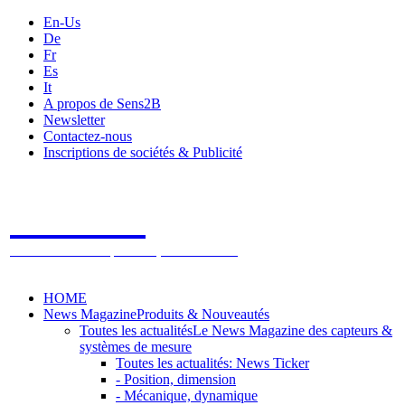
En-Us
De
Fr
Es
It
A propos de Sens2B
Newsletter
Contactez-nous
Inscriptions de sociétés & Publicité
Sens2B
Le Salon Online des Capteurs & Systèmes de mesure
HOME
News Magazine
Produits & Nouveautés
Toutes les actualités
Le News Magazine des capteurs &
systèmes de mesure
Toutes les actualités: News Ticker
- Position, dimension
- Mécanique, dynamique