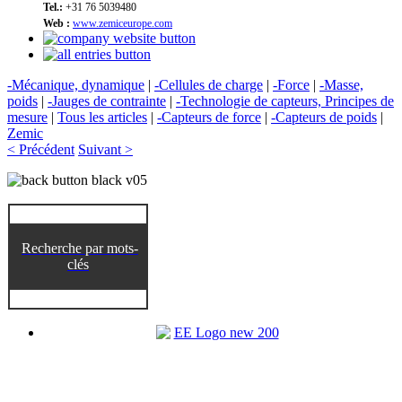
Tel.:
+31 76 5039480
Web :
www.zemiceurope.com
-Mécanique, dynamique
|
-Cellules de charge
|
-Force
|
-Masse,
poids
|
-Jauges de contrainte
|
-Technologie de capteurs, Principes de
mesure
|
Tous les articles
|
-Capteurs de force
|
-Capteurs de poids
|
Zemic
< Précédent
Suivant >
Recherche par mots-
clés