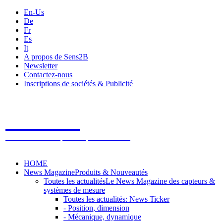
En-Us
De
Fr
Es
It
A propos de Sens2B
Newsletter
Contactez-nous
Inscriptions de sociétés & Publicité
Sens2B
Le Salon Online des Capteurs & Systèmes de mesure
HOME
News Magazine
Produits & Nouveautés
Toutes les actualités
Le News Magazine des capteurs &
systèmes de mesure
Toutes les actualités: News Ticker
- Position, dimension
- Mécanique, dynamique