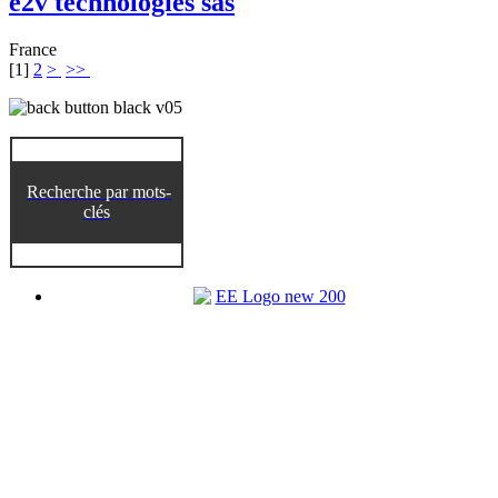
e2v technologies sas
France
[
1
]
2
>
>>
Recherche par mots-
clés