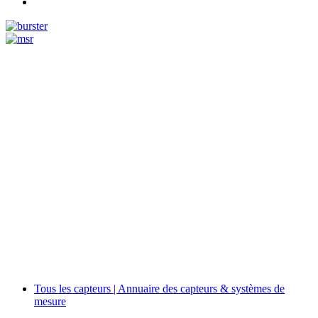
Measurement
Events
Measurement-events.com
The Event Portal
Sensors & Measurement
Technology
Webinars, Événements
Séminaires & Workshops
Tous les capteurs | Annuaire des capteurs & systèmes de
mesure