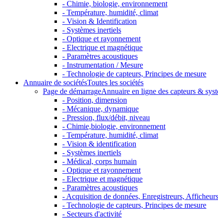
- Chimie, biologie, environnement
- Température, humidité, climat
- Vision & Identification
- Systèmes inertiels
- Optique et rayonnement
- Electrique et magnétique
- Paramètres acoustiques
- Instrumentation / Mesure
- Technologie de capteurs, Principes de mesure
Annuaire de sociétés
Toutes les sociétés
Page de démarrage
Annuaire en ligne des capteurs & sys
- Position, dimension
- Mécanique, dynamique
- Pression, flux/débit, niveau
- Chimie,biologie, environnement
- Température, humidité, climat
- Vision & identification
- Systèmes inertiels
- Médical, corps humain
- Optique et rayonnement
- Electrique et magnétique
- Paramètres acoustiques
- Acquisition de données, Enregistreurs, Afficheurs 
- Technologie de capteurs, Principes de mesure
- Secteurs d'activité