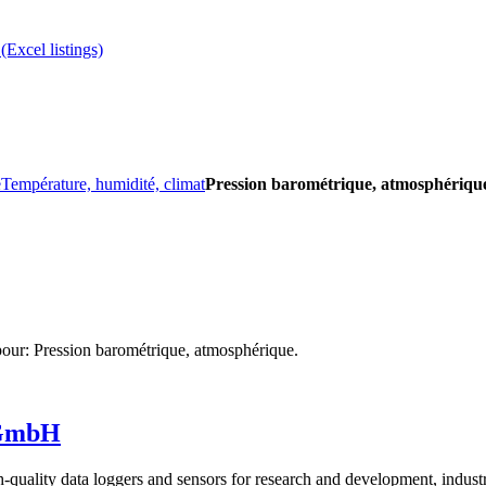
(Excel listings)
e
Température, humidité, climat
Pression barométrique, atmosphériqu
 pour: Pression barométrique, atmosphérique.
 GmbH
ality data loggers and sensors for research and development, industr