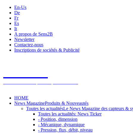
En-Us
De
Fr
Es
It
A propos de Sens2B
Newsletter
Contactez-nous
Inscriptions de sociétés & Publicité
Sens2B
Le Salon Online des Capteurs & Systèmes de mesure
HOME
News Magazine
Produits & Nouveautés
Toutes les actualités
Le News Magazine des capteurs & s
Toutes les actualités: News Ticker
- Position, dimension
- Mécanique, dynamique
- Pression, flux, débit, niveau