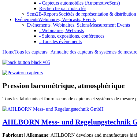
- Capteurs automobiles (AutomotiveSens)
Recherche par mots-clés
Sens2B-Reports
Sociétés de représentation & distribution 
Evénements
Webinaires, Webcasts, Events
Evénements, Webinaires, Salons
Measurement Events
- Webinaires, Webcasts
- Salons, expositions, conférences
- Tous les évènements
Home
Tous les capteurs | Annuaire des capteurs & systèmes de mesur
Pression barométrique, atmosphérique
Tous les fabricants et fournisseurs de capteurs et systèmes de mesure
AHLBORN Mess- und Regelungstechnik
Fabricant | Allemagne
: AHLBORN develops and manufactures high-qu