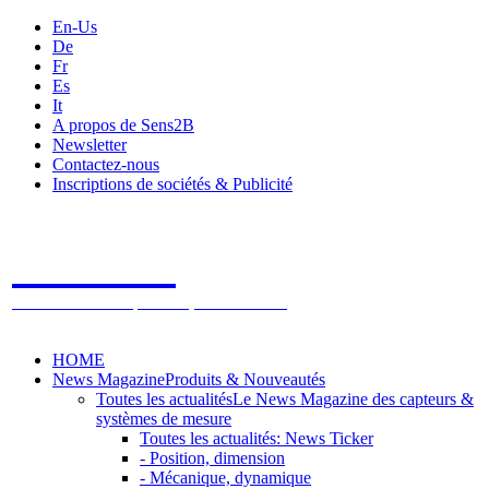
En-Us
De
Fr
Es
It
A propos de Sens2B
Newsletter
Contactez-nous
Inscriptions de sociétés & Publicité
Sens2B
Le Salon Online des Capteurs & Systèmes de mesure
HOME
News Magazine
Produits & Nouveautés
Toutes les actualités
Le News Magazine des capteurs &
systèmes de mesure
Toutes les actualités: News Ticker
- Position, dimension
- Mécanique, dynamique