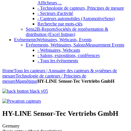
Afficheurs ...
- Technologie de capteurs, Principes de mesure
- Secteurs d'activité
- Capteurs automobiles (AutomotiveSens)
Recherche par mots-clés
Sens2B-Reports
Sociétés de représentation &
distribution (Excel listings)
Evénements
Webinaires, Webcasts, Events
Evénements, Webinaires, Salons
Measurement Events
- Webinaires, Webcasts
- Salons, expositions, conférences
- Tous les évènements
Home
Tous les capteurs | Annuaire des capteurs & systèmes de
mesure
Technologie de capteurs / Principes de
mesure
Magnétique
HY-LINE Sensor-Tec Vertriebs GmbH
HY-LINE Sensor-Tec Vertriebs GmbH
Germany