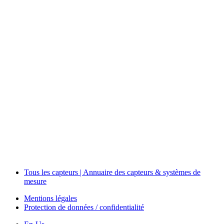
Measurement
Events
Measurement-events.com
The Event Portal
Sensors & Measurement
Technology
Webinars, Événements
Séminaires & Workshops
Tous les capteurs | Annuaire des capteurs & systèmes de
mesure
Mentions légales
Protection de données / confidentialité