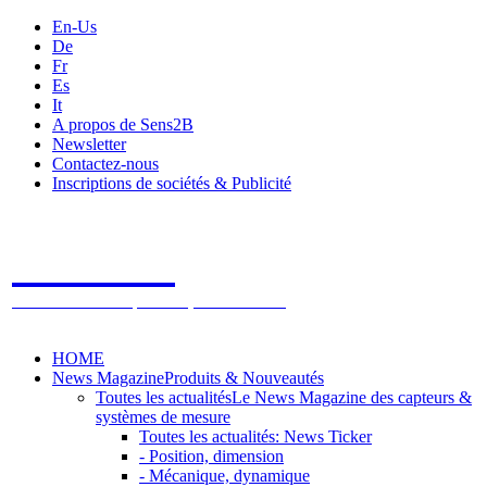
En-Us
De
Fr
Es
It
A propos de Sens2B
Newsletter
Contactez-nous
Inscriptions de sociétés & Publicité
Sens2B
Le Salon Online des Capteurs & Systèmes de mesure
HOME
News Magazine
Produits & Nouveautés
Toutes les actualités
Le News Magazine des capteurs &
systèmes de mesure
Toutes les actualités: News Ticker
- Position, dimension
- Mécanique, dynamique