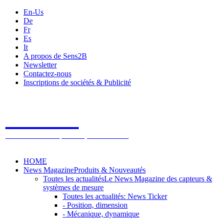
En-Us
De
Fr
Es
It
A propos de Sens2B
Newsletter
Contactez-nous
Inscriptions de sociétés & Publicité
Sens2B
Le Salon Online des Capteurs & Systèmes de mesure
HOME
News Magazine
Produits & Nouveautés
Toutes les actualités
Le News Magazine des capteurs &
systèmes de mesure
Toutes les actualités: News Ticker
- Position, dimension
- Mécanique, dynamique