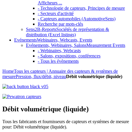
Afficheurs ...
- Technologie de capteurs, Principes de mesure
- Secteurs d'activité
- Capteurs automobiles (AutomotiveSens)
Recherche par mots-clés
Sens2B-Reports
Sociétés de représentation &
distribution (Excel listings)
Evénements
Webinaires, Webcasts, Events
Evénements, Webinaires, Salons
Measurement Events
- Webinaires, Webcasts
- Salons, expositions, conférences
- Tous les évènements
Home
Tous les capteurs | Annuaire des capteurs & systèmes de
mesure
Pression, flux/débit, niveau
Débit volumétrique (liquide)
Débit volumétrique (liquide)
Tous les fabricants et fournisseurs de capteurs et systèmes de mesure
pour: Débit volumétrique (liquide).