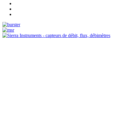
Measurement
Events
Measurement-events.com
The Event Portal
Sensors & Measurement
Technology
Webinars, Événements
Séminaires & Workshops