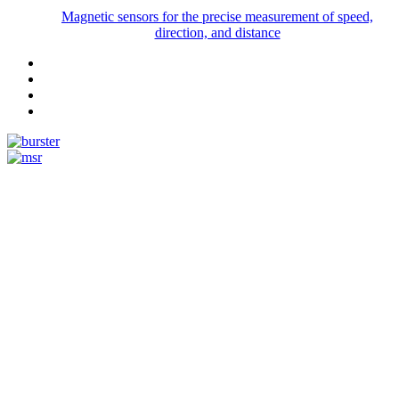
Magnetic sensors for the precise measurement of speed,
direction, and distance
Measurement
Events
Measurement-events.com
The Event Portal
Sensors & Measurement
Technology
Webinars, Événements