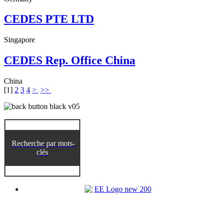
CEDES PTE LTD
Singapore
CEDES Rep. Office China
China
[
1
]
2
3
4
>
>>
Recherche par mots-
clés