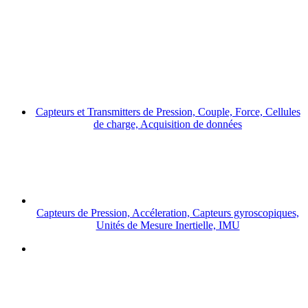
Capteurs et Transmitters de Pression, Couple, Force, Cellules
de charge, Acquisition de données
Capteurs de Pression, Accéleration, Capteurs gyroscopiques,
Unités de Mesure Inertielle, IMU