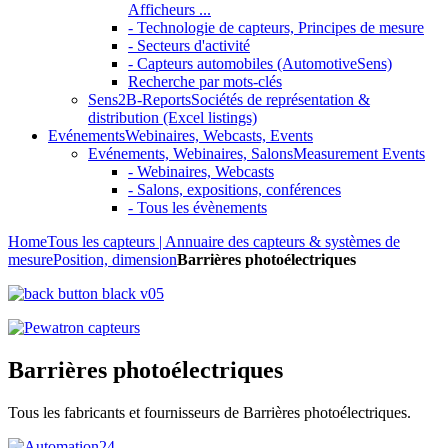
Afficheurs ...
- Technologie de capteurs, Principes de mesure
- Secteurs d'activité
- Capteurs automobiles (AutomotiveSens)
Recherche par mots-clés
Sens2B-Reports
Sociétés de représentation &
distribution (Excel listings)
Evénements
Webinaires, Webcasts, Events
Evénements, Webinaires, Salons
Measurement Events
- Webinaires, Webcasts
- Salons, expositions, conférences
- Tous les évènements
Home
Tous les capteurs | Annuaire des capteurs & systèmes de
mesure
Position, dimension
Barrières photoélectriques
Barrières photoélectriques
Tous les fabricants et fournisseurs de Barrières photoélectriques.