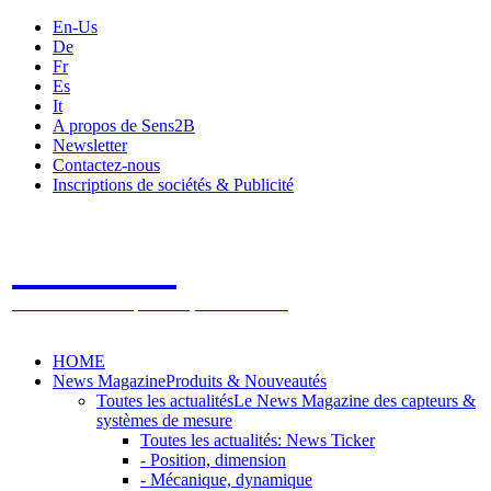
En-Us
De
Fr
Es
It
A propos de Sens2B
Newsletter
Contactez-nous
Inscriptions de sociétés & Publicité
Sens2B
Le Salon Online des Capteurs & Systèmes de mesure
HOME
News Magazine
Produits & Nouveautés
Toutes les actualités
Le News Magazine des capteurs &
systèmes de mesure
Toutes les actualités: News Ticker
- Position, dimension
- Mécanique, dynamique