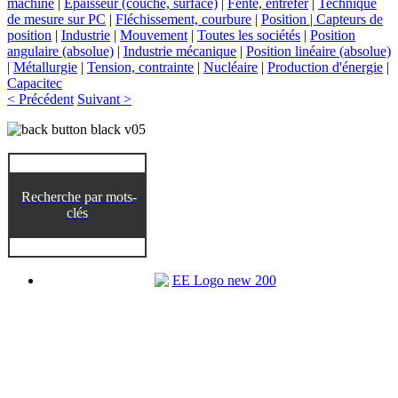
machine
|
Épaisseur (couche, surface)
|
Fente, entrefer
|
Technique
de mesure sur PC
|
Fléchissement, courbure
|
Position | Capteurs de
position
|
Industrie
|
Mouvement
|
Toutes les sociétés
|
Position
angulaire (absolue)
|
Industrie mécanique
|
Position linéaire (absolue)
|
Métallurgie
|
Tension, contrainte
|
Nucléaire
|
Production d'énergie
|
Capacitec
< Précédent
Suivant >
Recherche par mots-
clés