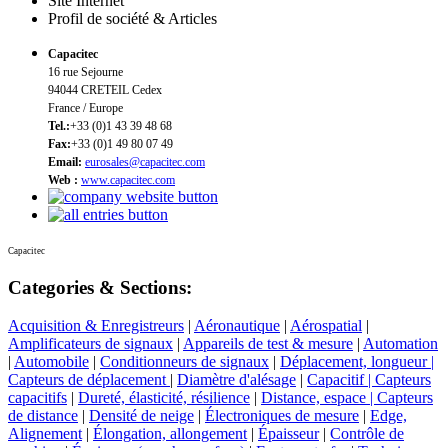
Site Internet
Profil de société & Articles
Capacitec
16 rue Sejourne
94044 CRETEIL Cedex
France / Europe
Tel.:
+33 (0)1 43 39 48 68
Fax:
+33 (0)1 49 80 07 49
Email:
eurosales@capacitec.com
Web :
www.capacitec.com
Capacitec
Categories & Sections:
Acquisition & Enregistreurs
|
Aéronautique
|
Aérospatial
|
Amplificateurs de signaux
|
Appareils de test & mesure
|
Automation
|
Automobile
|
Conditionneurs de signaux
|
Déplacement, longueur |
Capteurs de déplacement
|
Diamètre d'alésage
|
Capacitif | Capteurs
capacitifs
|
Dureté, élasticité, résilience
|
Distance, espace | Capteurs
de distance
|
Densité de neige
|
Électroniques de mesure
|
Edge,
Alignement
|
Élongation, allongement
|
Épaisseur
|
Contrôle de