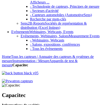
Afficheurs ...
- Technologie de capteurs, Principes de mesure
- Secteurs d'activité
- Capteurs automobiles (AutomotiveSens)
Recherche par mots-clés
Sens2B-Reports
Sociétés de représentation &
distribution (Excel listings)
Evénements
Webinaires, Webcasts, Events
Evénements, Webinaires, Salons
Measurement Events
- Webinaires, Webcasts
- Salons, expositions, conférences
- Tous les évènements
Home
Tous les capteurs | Annuaire des capteurs & systèmes de
mesure
Instrumentation / Mesure
Appareils de test &
mesure
Capacitec
Capacitec