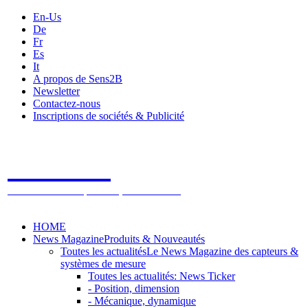
En-Us
De
Fr
Es
It
A propos de Sens2B
Newsletter
Contactez-nous
Inscriptions de sociétés & Publicité
Sens2B
Le Salon Online des Capteurs & Systèmes de mesure
HOME
News Magazine
Produits & Nouveautés
Toutes les actualités
Le News Magazine des capteurs &
systèmes de mesure
Toutes les actualités: News Ticker
- Position, dimension
- Mécanique, dynamique