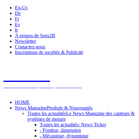
En-Us
De
Fr
Es
It
A propos de Sens2B
Newsletter
Contactez-nous
Inscriptions de sociétés & Publicité
Sens2B
Le Salon Online des Capteurs & Systèmes de mesure
HOME
News Magazine
Produits & Nouveautés
Toutes les actualités
Le News Magazine des capteurs &
systèmes de mesure
Toutes les actualités: News Ticker
- Position, dimension
- Mécanique, dynamique