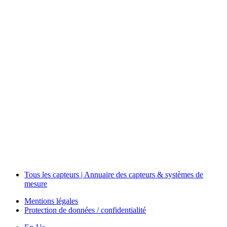
Measurement
Events
Measurement-events.com
The Event Portal
Sensors & Measurement
Technology
Webinars, Événements
Séminaires & Workshops
Tous les capteurs | Annuaire des capteurs & systèmes de
mesure
Mentions légales
Protection de données / confidentialité