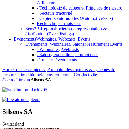
Afficheurs ...
- Technologie de capteurs, Principes de mesure
- Secteurs d'activité
- Capteurs automobiles (AutomotiveSens)
Recherche par mots-clés
Sens2B-Reports
Sociétés de représentation &
distribution (Excel listings)
Evénements
Webinaires, Webcasts, Events
Evénements, Webinaires, Salons
Measurement Events
- Webinaires, Webcasts
- Salons, expositions, conférences
- Tous les évènements
Home
Tous les capteurs | Annuaire des capteurs & systèmes de
mesure
Chimie,biologie, environnement
Conductivité
électrochimique
Silsens SA
Silsens SA
Switzerland